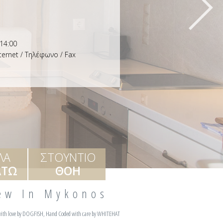
 14:00
ternet / Tηλέφωνο / Fax
ΛΑ
ΣΤΟΥΝΤΙΟ
ΑΤΩ
ΘΟΗ
iew In Mykonos
ith love by
DOGFISH
, Hand Coded with care by
WHITEHAT