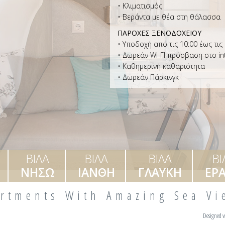
• Κλιματισμός
• Βεράντα με θέα στη θάλασσα
ΠΑΡΟΧΕΣ ΞΕΝΟΔΟΧΕΙΟΥ
• Yποδοχή από τις 10:00 έως τις
• Δωρεάν WI-FI πρόσβαση στο in
• Καθημερινή καθαριότητα
• Δωρεάν Πάρκινγκ
ΒΙΛΑ
ΒΙΛΑ
ΒΙΛΑ
ΒΙ
ΝΗΣΩ
ΙΑΝΘΗ
ΓΛΑΥΚΗ
ΕΡ
rtments With Amazing Sea V
Designed w