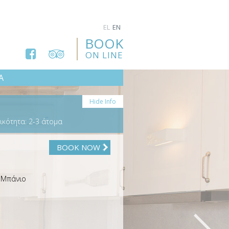
EL
EN
BOOK
ON LINE
Α
Hide Info
ικότητα: 2-3 άτομα
BOOK NOW
/ Μπάνιο