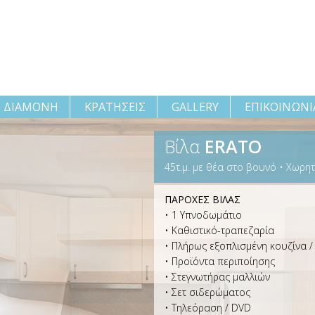
ΔΙΑΜΟΝΗ
ΚΡΑΤΗΣΕΙΣ
GALLERY
ΕΠΙΚΟΙΝΩΝΙ
Βίλα
ERATO
45τ.μ. με θέα στο βουνό • Xωρητ
ΠΑΡΟΧΕΣ ΒΙΛΑΣ
• 1 Υπνοδωμάτιο
• Καθιστικό-τραπεζαρία
• Πλήρως εξοπλισμένη κουζίνα 
• Προϊόντα περιποίησης
• Στεγνωτήρας μαλλιών
• Σετ σιδερώματος
• Τηλεόραση / DVD